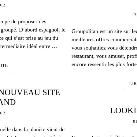
012
13
ccupe de proposer des
 groupé. D’abord espagnol, le
Groupolitan est un site sur l
e qui s’est prise au jeu du
meilleures offres commerciale
ntermédiaire idéal entre …
vous souhaitiez vous détendre
restaurant, vous amuser, prof
encore ressentir les plus for
UITE
LIR
NOUVEAU SITE
AND
LOOKI
012
8
nelle dans la planète vient de