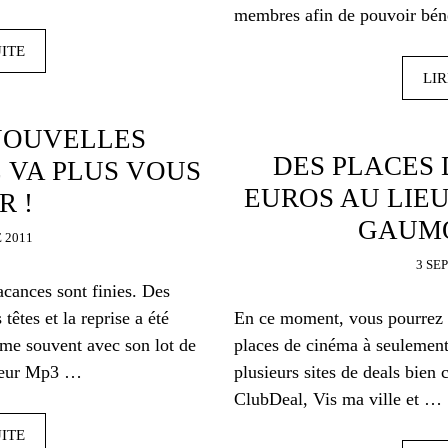
membres afin de pouvoir bén
UITE
LIR
NOUVELLES
DES PLACES 
 VA PLUS VOUS
EUROS AU LIEU
R !
GAUMO
 2011
3 SE
acances sont finies. Des
têtes et la reprise a été
En ce moment, vous pourrez p
rime souvent avec son lot de
places de cinéma à seulement
cteur Mp3 …
plusieurs sites de deals bien 
ClubDeal, Vis ma ville et …
UITE