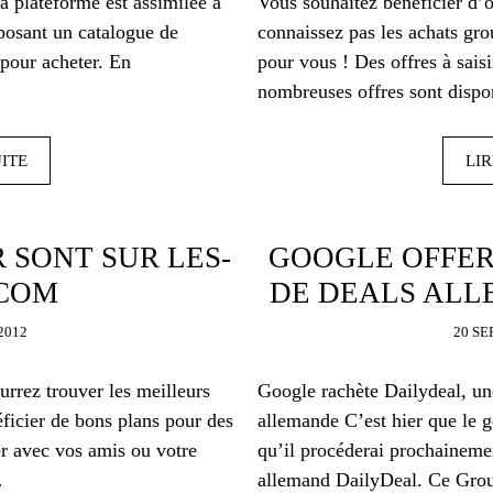
a plateforme est assimilée à
Vous souhaitez bénéficier d’o
posant un catalogue de
connaissez pas les achats gro
 pour acheter. En
pour vous ! Des offres à sais
nombreuses offres sont dispon
UITE
LIR
 SONT SUR LES-
GOOGLE OFFER
.COM
DE DEALS AL
2012
20 S
urrez trouver les meilleurs
Google rachète Dailydeal, un
éficier de bons plans pour des
allemande C’est hier que le 
er avec vos amis ou votre
qu’il procéderai prochainemen
…
allemand DailyDeal. Ce Grou