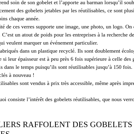
nd soin de son gobelet et l’apporte au barman lorsqu’il souh
ement des gobelets jetables par les réutilisables, ce sont plus
oins chaque année.
té de ces verres supporte une image, une photo, un logo. On di
 C’est un atout de poids pour les entreprises à la recherche de
 qui veulent marquer un événement particulier.
fabriqués dans un plastique recyclé. Ils sont doublement écolo
si leur épaisseur est à peu près 6 fois supérieure à celle des 
is dans le temps puisqu’ils sont réutilisables jusqu’à 150 fois.
yclés à nouveau !
tilisables sont vendus à prix très accessible, même après impr
oi consiste l’intérêt des gobelets réutilisables, que nous verro
LIERS RAFFOLENT DES GOBELETS
LES