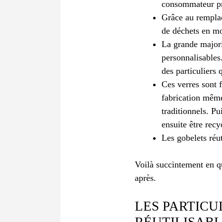
consommateur pre
Grâce au remplac
de déchets en m
La grande majori
personnalisables.
des particuliers
Ces verres sont 
fabrication même 
traditionnels. Pu
ensuite être rec
Les gobelets réu
Voilà succintement en qu
après.
LES PARTICU
RÉUTILISAB