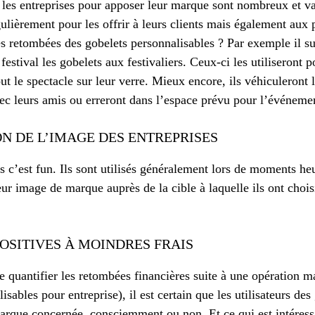
r les entreprises pour apposer leur marque sont nombreux et var
lièrement pour les offrir à leurs clients mais également au
es retombées des gobelets personnalisables ? Par exemple il suf
estival les gobelets aux festivaliers. Ceux-ci les utiliseront po
out le spectacle sur leur verre. Mieux encore, ils véhiculeront
vec leurs amis ou erreront dans l’espace prévu pour l’événeme
N DE L’IMAGE DES ENTREPRISES
es c’est fun. Ils sont utilisés généralement lors de moments he
eur image de marque auprès de la cible à laquelle ils ont choisi
OSITIVES À MOINDRES FRAIS
de quantifier les retombées financières suite à une opération 
ilisables pour entreprise), il est certain que les utilisateurs de
arque concernée, consciemment ou non. Et ce qui est intéress