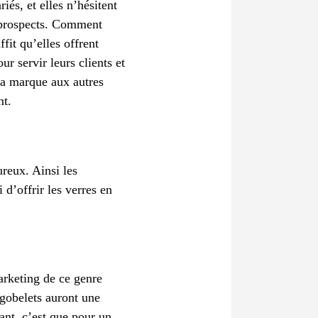
iés, et elles n’hésitent
x prospects. Comment
fit qu’elles offrent
ur servir leurs clients et
 la marque aux autres
nt.
ureux. Ainsi les
 d’offrir les verres en
marketing de ce genre
s gobelets auront une
ant, c’est que pour un