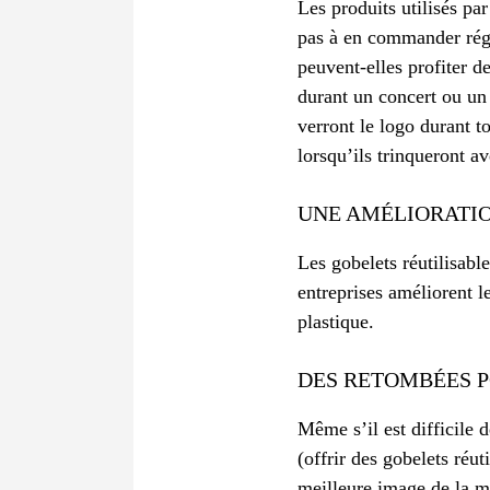
Les produits utilisés pa
pas à en commander régu
peuvent-elles profiter d
durant un concert ou un f
verront le logo durant t
lorsqu’ils trinqueront a
UNE AMÉLIORATIO
Les gobelets réutilisabl
entreprises améliorent l
plastique.
DES RETOMBÉES P
Même s’il est difficile 
(offrir des gobelets réut
meilleure image de la m