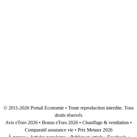
La boutique en ligne piecesauto.fr est spécialiste
de la vente de pièces détachées neuves pour
véhicule. L’objectif est de proposer des produits
pour la majorité des marques, de qualité et à prix
discount. Un large choix La gamme de choix …
LIRE LA SUITE
Page
Page
Page
→
© 2011-2026
Portail Economie
• Toute reproduction interdite. Tous
droits réservés
Avis eToro 2026
•
Bonus eToro 2026
•
Chauffage & ventilation
•
Comparatif assurance vie
•
Prix Metaux 2026