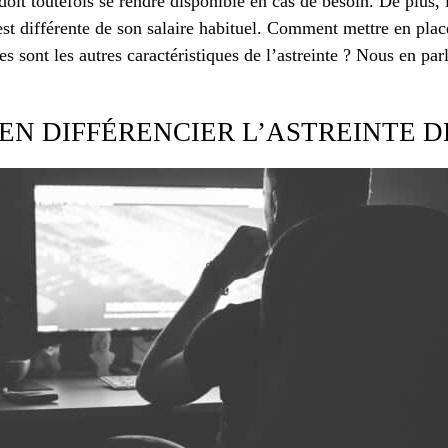
l doit toutefois se rendre disponible en cas de besoin. De plus
 est différente de son salaire habituel. Comment mettre en plac
es sont les autres caractéristiques de l’astreinte ? Nous en par
N DIFFÉRENCIER L’ASTREINTE D