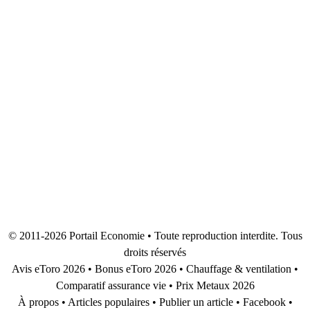
shopping : le Smartphone fait désormais partie
intégrante de notre vie quotidienne. De
nombreuses applications innovantes et conviviales
ont rendu les actions …
LIRE LA SUITE
Page
Page
Page
→
© 2011-2026
Portail Economie
• Toute reproduction interdite. Tous
droits réservés
Avis eToro 2026
•
Bonus eToro 2026
•
Chauffage & ventilation
•
Comparatif assurance vie
•
Prix Metaux 2026
À propos
•
Articles populaires
•
Publier un article
•
Facebook
•