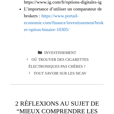
https://www.ig.com/fr/options-digitales-ig
L’importance d’utiliser un comparateur de
brokers :
https://www.portail-
economie.com/finance/investissement/brok
er-option-binaire-10305/
CATÉGORIES
INVESTISSEMENT
OÙ TROUVER DES CIGARETTES
ÉLECTRONIQUES PAS CHÈRES ?
TOUT SAVOIR SUR LES SICAV
2 RÉFLEXIONS AU SUJET DE
“MIEUX COMPRENDRE LES