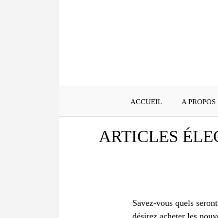
Aller
au
contenu
ACCUEIL
A PROPOS
ARTICLES ÉLE
Savez-vous quels seront
désirez acheter les nou