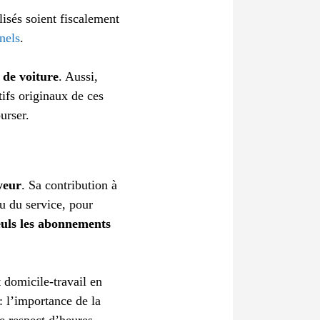
lisés soient fiscalement
nels
.
n de voiture
. Aussi,
tifs originaux de ces
urser.
yeur
. Sa contribution à
ou du service, pour
euls les abonnements
 domicile-travail en
: l’importance de la
le respect d’heures