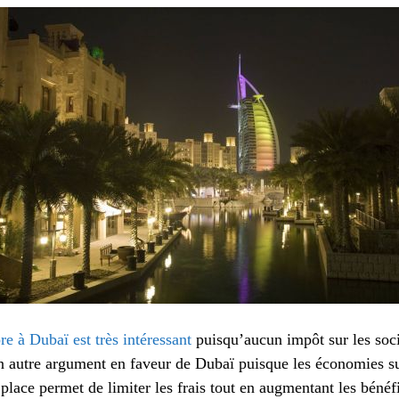
re à Dubaï est très intéressant
puisqu’aucun impôt sur les soci
 autre argument en faveur de Dubaï puisque les économies s
 place permet de limiter les frais tout en augmentant les bénéf