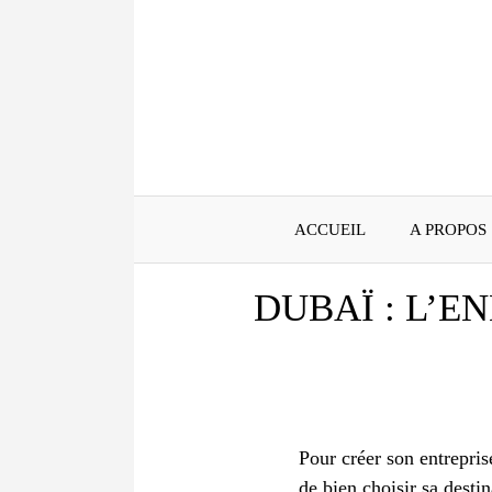
Aller
au
contenu
ACCUEIL
A PROPOS
DUBAÏ : L’E
Pour créer son entreprise
de bien choisir sa desti