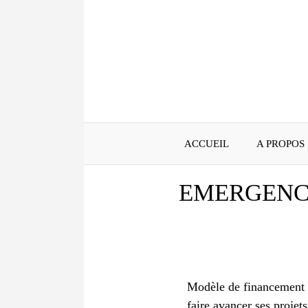
Aller
au
contenu
ACCUEIL
A PROPOS
EMERGENCE
Modèle de financement in
faire avancer ses projet