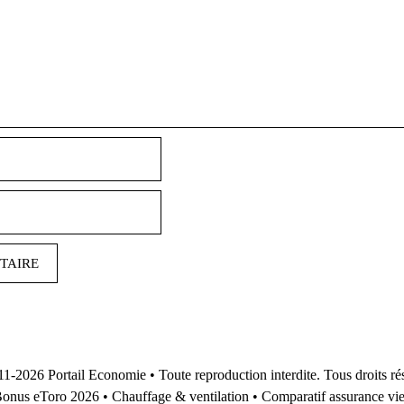
Nom
E-
mail
11-2026
Portail Economie
• Toute reproduction interdite. Tous droits ré
onus eToro 2026
•
Chauffage & ventilation
•
Comparatif assurance vi