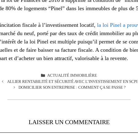
 80% de logements “Pinel” dans les immeubles de plus de 5
incitation fiscale à l’investissement locatif,
la loi Pinel a pro
marché du neuf, porté par des taux de crédit immobilier au plu
’intérêt de la loi Pinel est multiple puisqu’il permet de se con
elles et de faire baisser sa facture fiscale. A condition de b
rt et d’acheter un bien attractif, valorisable à la revente.
CATÉGORIES
ACTUALITÉ IMMOBILIÈRE
ALLIER RENTABILITÉ ET SÉCURITÉ AVEC L’INVESTISSEMENT EN SCPI
DOMICILIER SON ENTREPRISE : COMMENT ÇA SE PASSE ?
LAISSER UN COMMENTAIRE