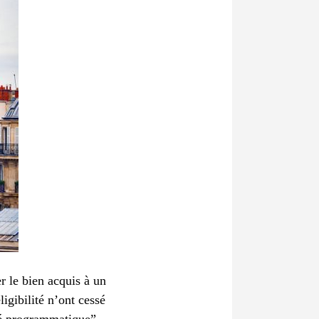
er le bien acquis à un
igibilité n’ont cessé
ité programmatique”,