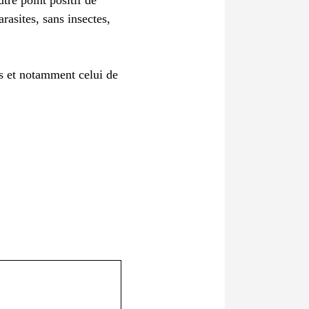
tre point positif de
rasites, sans insectes,
s et notamment celui de