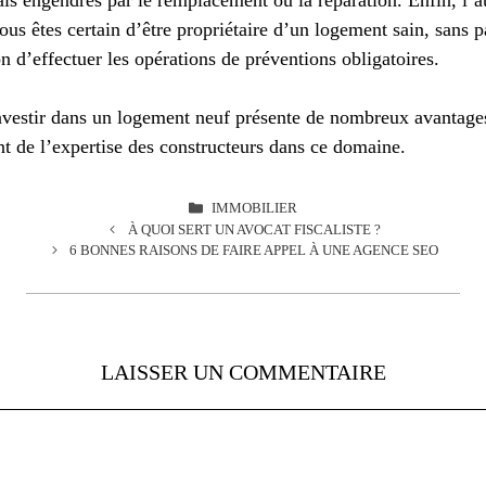
ais engendrés par le remplacement ou la réparation. Enfin, l’au
ous êtes certain d’être propriétaire d’un logement sain, sans pa
on d’effectuer les opérations de préventions obligatoires.
nvestir dans un logement neuf présente de nombreux avantage
tant de l’expertise des constructeurs dans ce domaine.
CATÉGORIES
IMMOBILIER
À QUOI SERT UN AVOCAT FISCALISTE ?
6 BONNES RAISONS DE FAIRE APPEL À UNE AGENCE SEO
LAISSER UN COMMENTAIRE