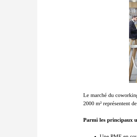
Le marché du coworking 
2000 m² représentent deu
Parmi les principaux us
Une PME en cour