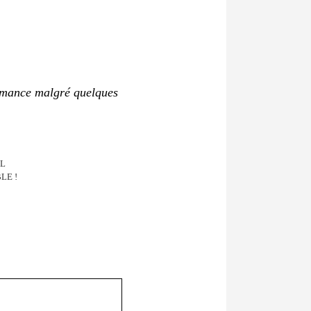
ormance malgré quelques
IL
LE !