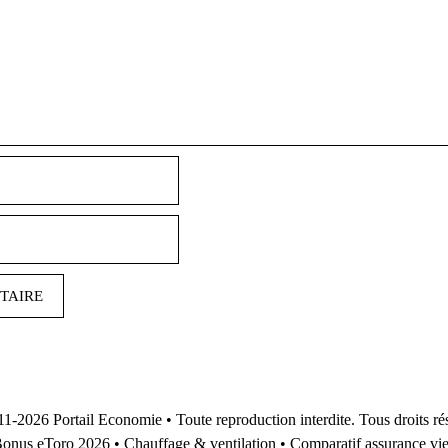
Nom
E-
mail
11-2026
Portail Economie
• Toute reproduction interdite. Tous droits ré
onus eToro 2026
•
Chauffage & ventilation
•
Comparatif assurance vi