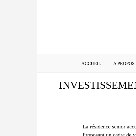
Aller
au
contenu
ACCUEIL
A PROPOS
INVESTISSEME
La résidence senior acc
Proposant un cadre de vi