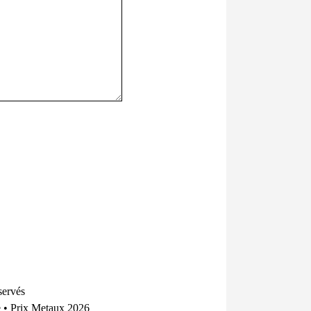
servés
e
•
Prix Metaux 2026