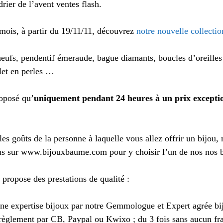
rier de l’avent ventes flash.
 mois, à partir du 19/11/11, découvrez
notre nouvelle collectio
neufs, pendentif émeraude, bague diamants, boucles d’oreilles
elet en perles …
oposé qu’
uniquement pendant 24 heures à un prix excepti
les goûts de la personne à laquelle vous allez offrir un bijou, 
us sur www.bijouxbaume.com pour y choisir l’un de nos nos 
ropose des prestations de qualité :
’une expertise bijoux par notre Gemmologue et Expert agrée bi
e règlement par CB, Paypal ou Kwixo ; du 3 fois sans aucun fr