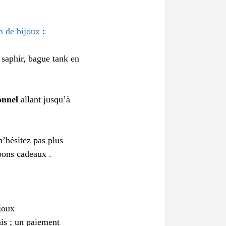
n de bijoux
:
 saphir, bague tank en
onnel
allant jusqu’à
n’hésitez pas plus
bons cadeaux .
joux
ais ; un paiement