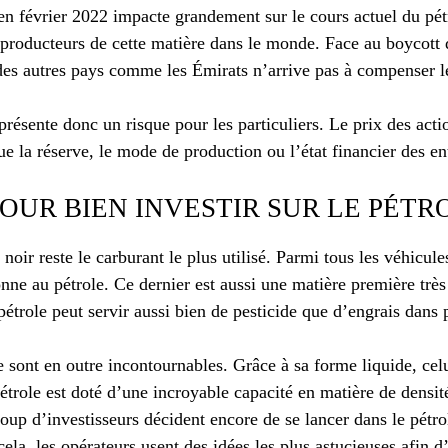
en février 2022 impacte grandement sur le cours actuel du pétr
 producteurs de cette matière dans le monde. Face au boycott d
es autres pays comme les Émirats n’arrive pas à compenser 
eprésente donc un risque pour les particuliers. Le prix des act
que la réserve, le mode de production ou l’état financier des en
OUR BIEN INVESTIR SUR LE PÉTRO
noir reste le carburant le plus utilisé. Parmi tous les véhicule
onne au pétrole. Ce dernier est aussi une matière première trè
pétrole peut servir aussi bien de pesticide que d’engrais dans 
 sont en outre incontournables. Grâce à sa forme liquide, celui
trole est doté d’une incroyable capacité en matière de densit
coup d’investisseurs décident encore de se lancer dans le pétr
ela, les opérateurs usent des idées les plus astucieuses afin d