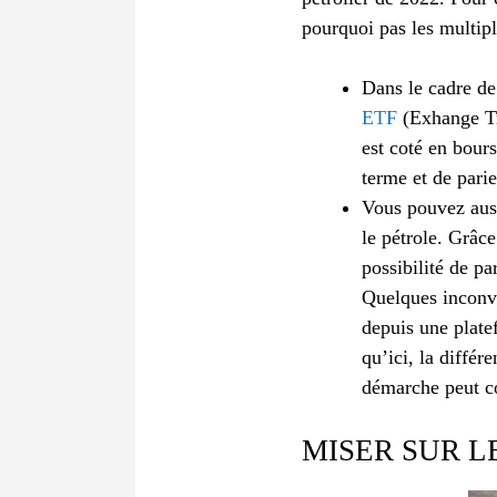
pourquoi pas les multipli
Dans le cadre de
ETF
(Exhange Tr
est coté en bours
terme et de pari
Vous pouvez auss
le pétrole. Grâce
possibilité de pa
Quelques inconvé
depuis une platef
qu’ici, la différ
démarche peut co
MISER SUR L