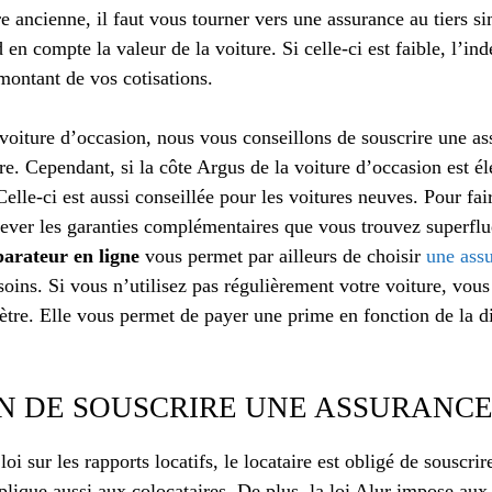
e ancienne, il faut vous tourner vers une assurance au tiers si
d en compte la valeur de la voiture. Si celle-ci est faible, l’in
 montant de vos cotisations.
voiture d’occasion, nous vous conseillons de souscrire une as
e. Cependant, si la côte Argus de la voiture d’occasion est é
elle-ci est aussi conseillée pour les voitures neuves. Pour fai
nlever les garanties complémentaires que vous trouvez superflu
parateur en ligne
vous permet par ailleurs de choisir
une ass
soins. Si vous n’utilisez pas régulièrement votre voiture, vou
ètre. Elle vous permet de payer une prime en fonction de la d
N DE SOUSCRIRE UNE ASSURANCE
 loi sur les rapports locatifs, le locataire est obligé de souscri
pplique aussi aux colocataires. De plus, la loi Alur impose aux