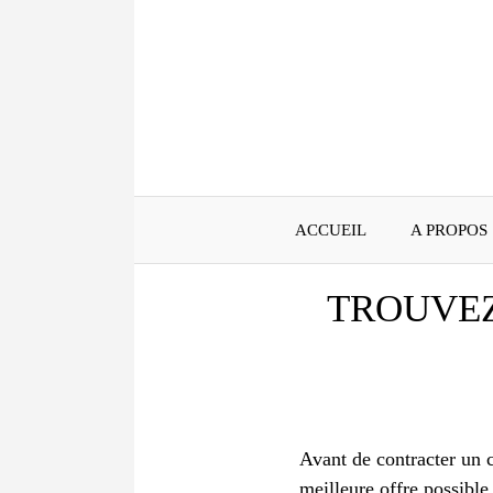
Aller
au
contenu
ACCUEIL
A PROPOS
TROUVEZ
Avant de contracter un c
meilleure offre possible