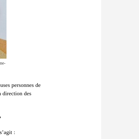
nne-
reuses personnes de
n direction des
?
s’agit :