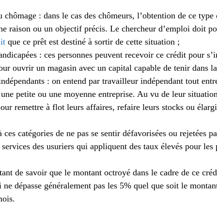
 chômage : dans le cas des chômeurs, l’obtention de ce type d
e raison ou un objectif précis. Le chercheur d’emploi doit pou
it
que ce prêt est destiné à sortir de cette situation ;
ndicapées : ces personnes peuvent recevoir ce crédit pour s’i
ur ouvrir un magasin avec un capital capable de tenir dans la 
 indépendants : on entend par travailleur indépendant tout entr
f une petite ou une moyenne entreprise. Au vu de leur situatio
our remettre à flot leurs affaires, refaire leurs stocks ou élargi
 ces catégories de ne pas se sentir défavorisées ou rejetées pa
x services des usuriers qui appliquent des taux élevés pour les 
ortant de savoir que le montant octroyé dans le cadre de ce créd
ui ne dépasse généralement pas les 5% quel que soit le montant 
mois.