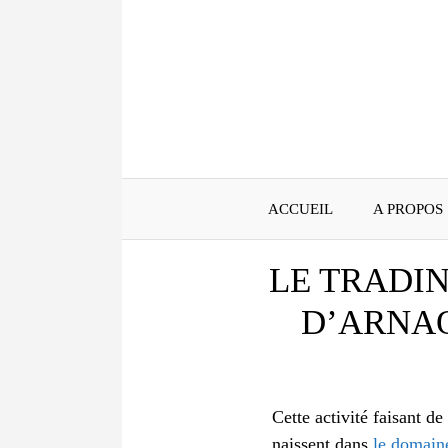
Aller
au
contenu
ACCUEIL
A PROPOS
LE TRADI
D’ARNAQ
Cette activité faisant d
naissent dans
le domaine