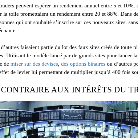
traders peuvent espérer un rendement annuel entre 5 et 10%, c
ur la toile promettaient un rendement entre 20 et 88%. Dans de
onnes qui ont souhaité s’inscrire sur ces nouveaux sites, sans
échante.
autres faisaient partie du lot des faux sites créés de toute p
es. Utilisant le modèle lancé par de grands sites pour lancer la
de de
miser sur des devises
,
des options binaires
ou d’autres pos
 effet de levier lui permettant de multiplier jusqu’à 400 fois so
 CONTRAIRE AUX INTÉRÊTS DU T