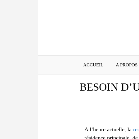
Aller
au
contenu
ACCUEIL
A PROPOS
BESOIN D’
A l’heure actuelle, la
re
résidence principale, d