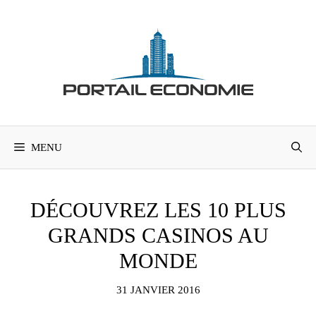
Aller
au
contenu
MENU
DÉCOUVREZ LES 10 PLUS
GRANDS CASINOS AU
MONDE
31 JANVIER 2016