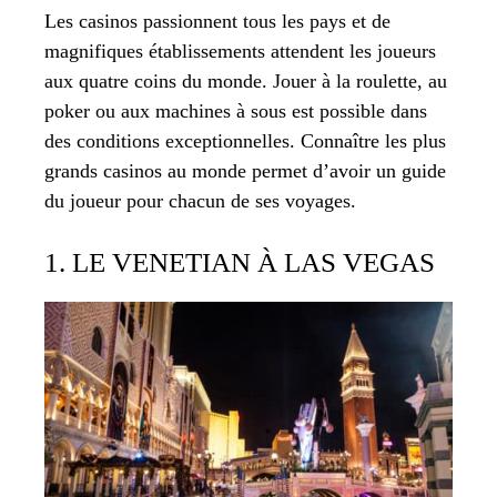
Les casinos passionnent tous les pays et de
magnifiques établissements attendent les joueurs
aux quatre coins du monde. Jouer à la roulette, au
poker ou aux machines à sous est possible dans
des conditions exceptionnelles. Connaître les plus
grands casinos au monde permet d’avoir un guide
du joueur pour chacun de ses voyages.
1. LE VENETIAN À LAS VEGAS