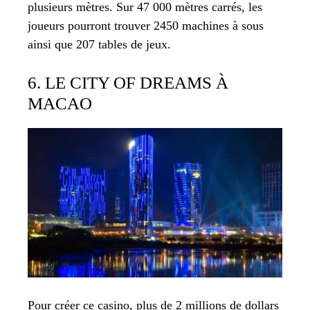
plusieurs mètres. Sur 47 000 mètres carrés, les
joueurs pourront trouver 2450 machines à sous
ainsi que 207 tables de jeux.
6. LE CITY OF DREAMS À
MACAO
Pour créer ce casino, plus de 2 millions de dollars