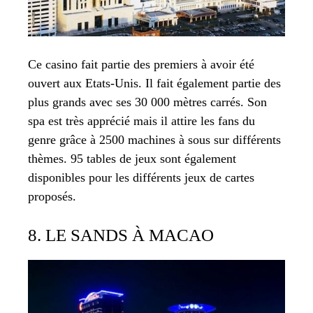
Ce casino fait partie des premiers à avoir été
ouvert aux Etats-Unis. Il fait également partie des
plus grands avec ses 30 000 mètres carrés. Son
spa est très apprécié mais il attire les fans du
genre grâce à 2500 machines à sous sur différents
thèmes. 95 tables de jeux sont également
disponibles pour les différents jeux de cartes
proposés.
8. LE SANDS À MACAO