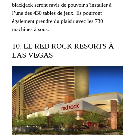
blackjack seront ravis de pouvoir s’installer à
l’une des 430 tables de jeux. Ils pourront
également prendre du plaisir avec les 730
machines à sous.
10. LE RED ROCK RESORTS À
LAS VEGAS