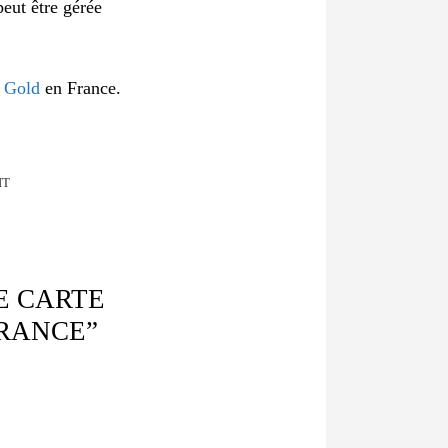
peut être gérée
 Gold
en France.
IT
E CARTE
FRANCE”