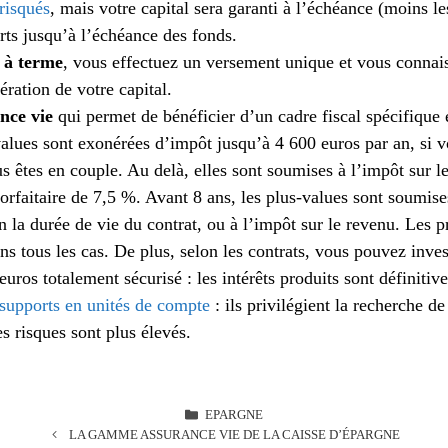
risqués
, mais votre capital sera garanti à l’échéance (moins le
rts jusqu’à l’échéance des fonds.
 à terme
, vous effectuez un versement unique et vous connais
ration de votre capital.
nce vie
qui permet de bénéficier d’un cadre fiscal spécifique 
alues sont exonérées d’impôt jusqu’à 4 600 euros par an, si vo
s êtes en couple. Au delà, elles sont soumises à l’impôt sur l
orfaitaire de 7,5 %. Avant 8 ans, les plus-values sont soumise
 la durée de vie du contrat, ou à l’impôt sur le revenu. Les 
ns tous les cas. De plus, selon les contrats, vous pouvez investi
uros totalement sécurisé : les intérêts produits sont définitiv
supports en unités de compte
: ils privilégient la recherche d
s risques sont plus élevés.
CATÉGORIES
EPARGNE
LA GAMME ASSURANCE VIE DE LA CAISSE D’ÉPARGNE