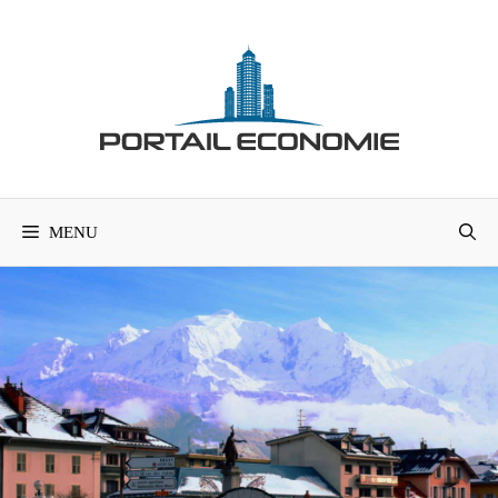
Aller
au
contenu
MENU