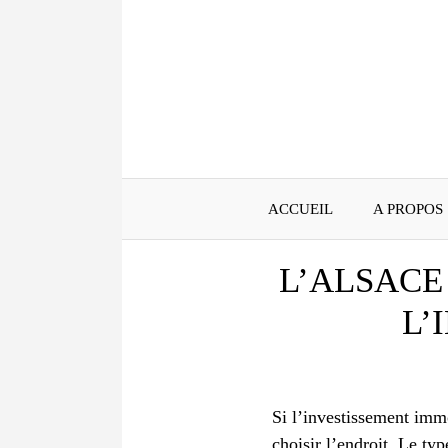
Aller
au
contenu
ACCUEIL
A PROPOS
L’ALSACE
L’
Si l’investissement immo
choisir l’endroit. Le t