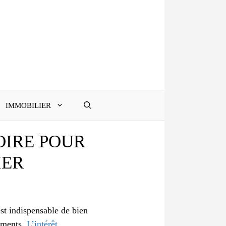
IMMOBILIER
OIRE POUR
IER
st indispensable de bien
dements.
L’intérêt