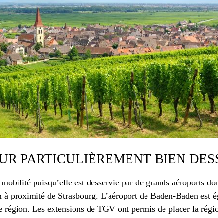
UR PARTICULIÈREMENT BIEN DES
 mobilité puisqu’elle est desservie par de grands aéroports do
m à proximité de Strasbourg. L’aéroport de Baden-Baden est é
te région. Les extensions de TGV ont permis de placer la régi